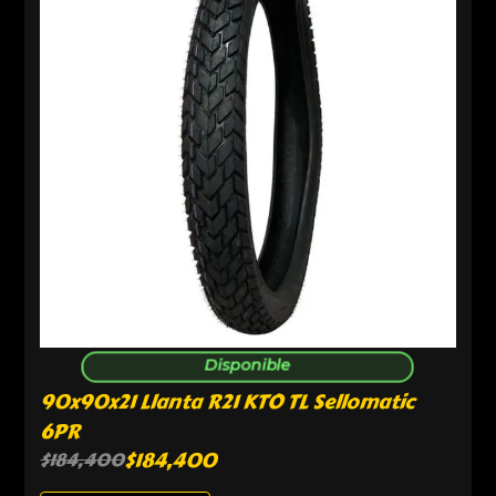
Disponible
90x90x21 Llanta R21 KTO TL Sellomatic
6PR
$
184,400
$
184,400