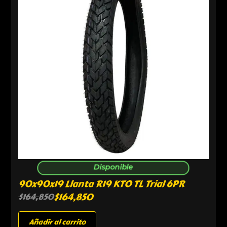
Disponible
90x90x19 Llanta R19 KTO TL Trial 6PR
$
164,850
$
164,850
Añadir al carrito