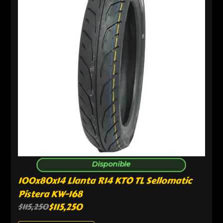
Disponible
100x80x14 Llanta R14 KTO TL Sellomatic
Pistera KW-168
$
115,250
$
115,250