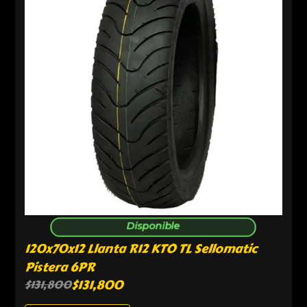
Disponible
120x70x12 Llanta R12 KTO TL Sellomatic
Pistera 6PR
$
131,800
$
131,800