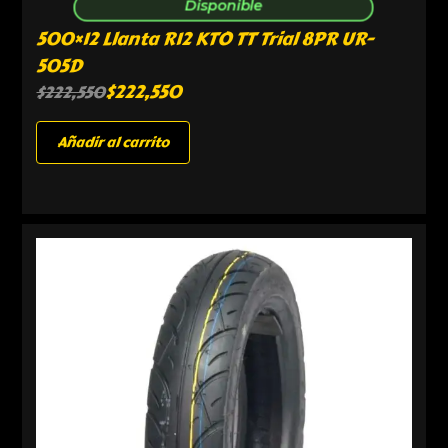
Disponible
500×12 Llanta R12 KTO TT Trial 8PR UR-
505D
$
222,550
$
222,550
Añadir al carrito