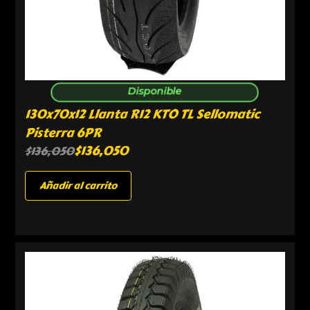
Disponible
130x70x12 Llanta R12 KTO TL Sellomatic
Pisterra 6PR
$
136,050
$
136,050
Añadir al carrito