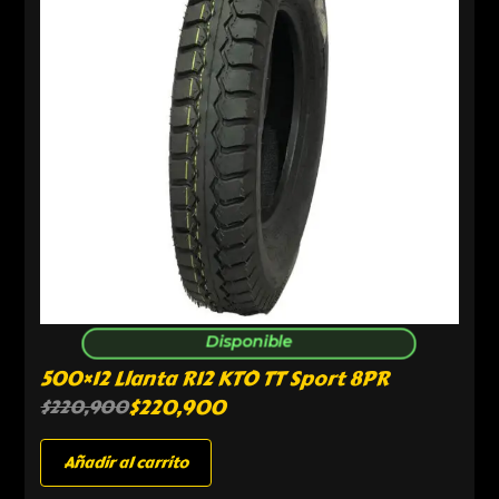
Disponible
500×12 Llanta R12 KTO TT Sport 8PR
$
220,900
$
220,900
Añadir al carrito