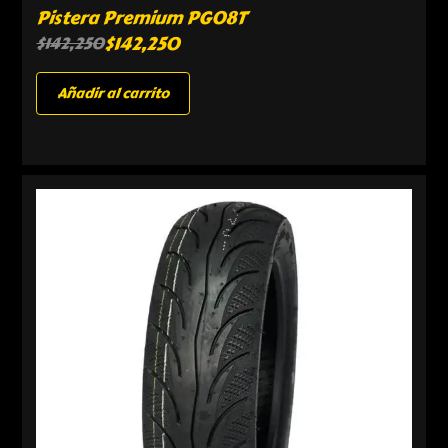
Pistera Premium PG08T
$
142,250
$
142,250
Añadir al carrito