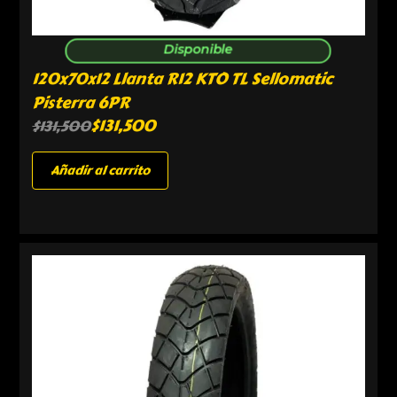
Disponible
120x70x12 Llanta R12 KTO TL Sellomatic
Pisterra 6PR
$
131,500
$
131,500
Añadir al carrito