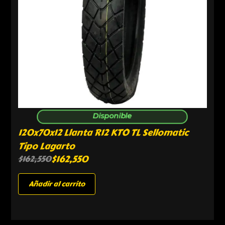
Disponible
120x70x12 Llanta R12 KTO TL Sellomatic
Tipo Lagarto
$
162,550
$
162,550
Añadir al carrito