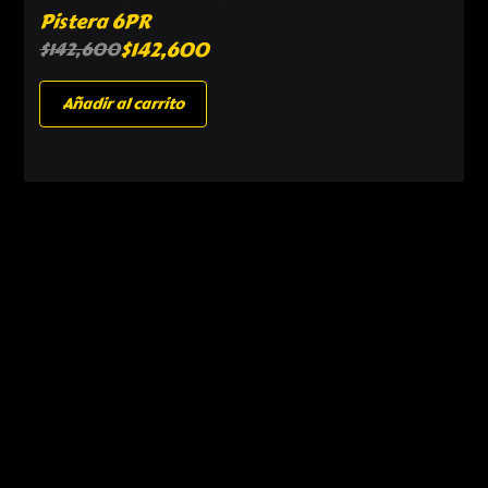
Pistera 6PR
$
142,600
$
142,600
Añadir al carrito