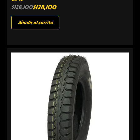
$
128,100
$
128,100
Añadir al carrito