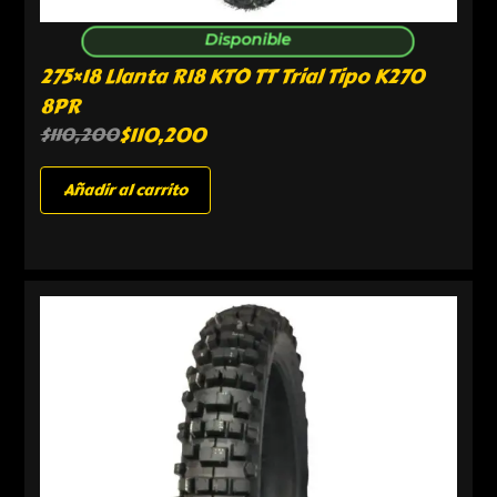
Disponible
275×18 Llanta R18 KTO TT Trial Tipo K270
8PR
$
110,200
$
110,200
Añadir al carrito