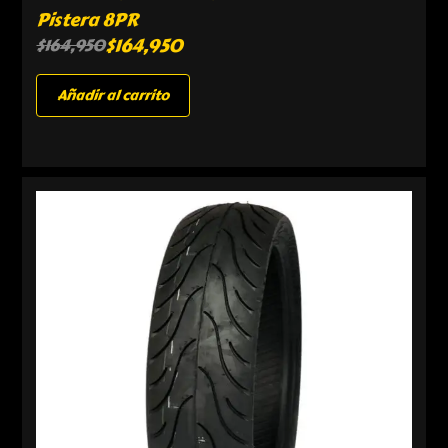
Pistera 8PR
$
164,950
$
164,950
Añadir al carrito