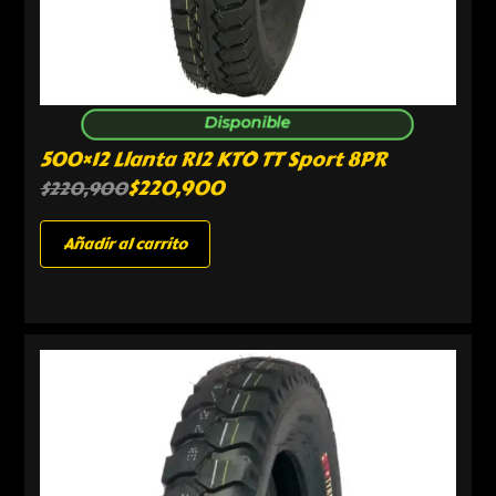
Disponible
500×12 Llanta R12 KTO TT Sport 8PR
$
220,900
$
220,900
Añadir al carrito