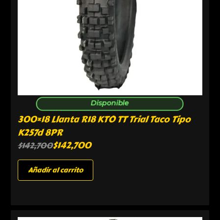
Disponible
300×18 Llanta R18 KTO TT Trial Taco Tipo
K257d 8PR
$
142,700
$
142,700
Añadir al carrito