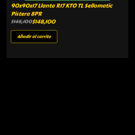
90x90x17 Llanta R17 KTO TL Sellomatic
Pistera 8PR
$
148,100
$
148,100
Añadir al carrito