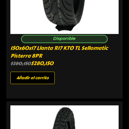
Disponible
150x60x17 Llanta R17 KTO TL Sellomatic
Pisterra 8PR
$
280,150
$
280,150
Añadir al carrito