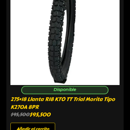
Disponible
275×18 Llanta R18 KTO TT Trial Morita Tipo
K270A 8PR
$
95,500
$
95,500
Añadir al carrito