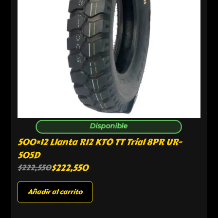
Disponible
500×12 Llanta R12 KTO TT Trial 8PR UR-
505D
$
222,550
$
222,550
Añadir al carrito