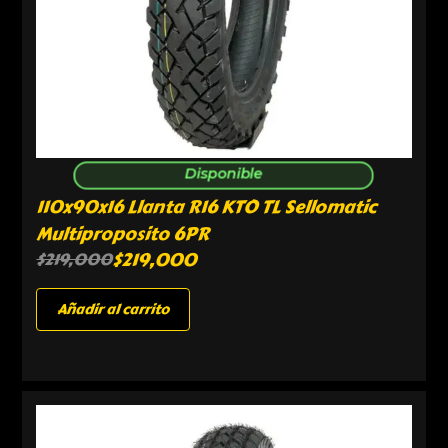
Disponible
110x90x16 Llanta R16 KTO TL Sellomatic
Multiproposito 6PR
$
219,000
$
219,000
Añadir al carrito