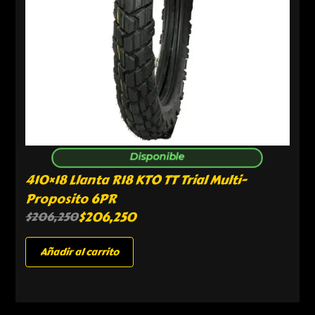
Disponible
410×18 Llanta R18 KTO TT Trial Multi-
Proposito 6PR
$
206,250
$
206,250
Añadir al carrito