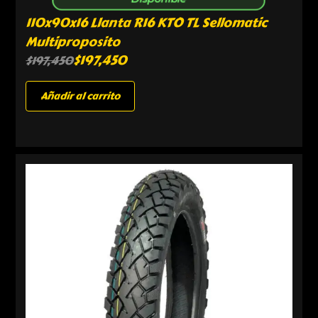
110x90x16 Llanta R16 KTO TL Sellomatic
Multiproposito
$
197,450
$
197,450
Añadir al carrito