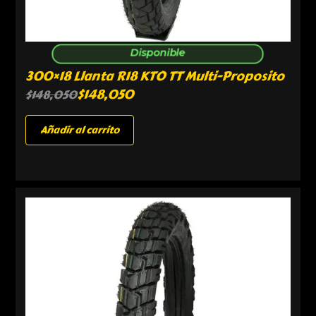
Disponible
300×18 Llanta R18 KTO TT Multi-Proposito
$
148,050
$
148,050
Añadir al carrito