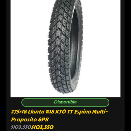
Disponible
275×18 Llanta R18 KTO TT Espina Multi-
Proposito 6PR
$
103,550
$
103,550