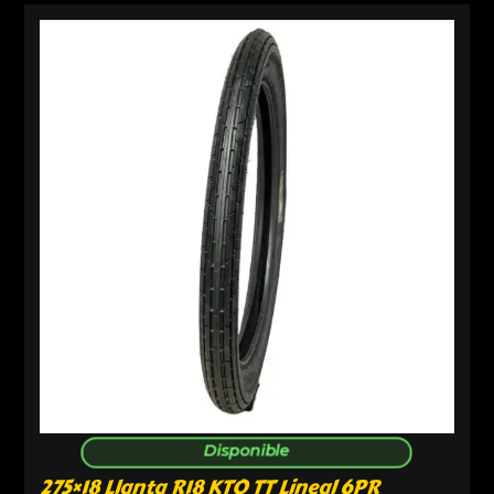
Disponible
275×18 Llanta R18 KTO TT Lineal 6PR