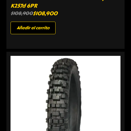
K257d 6PR
$
108,900
$
108,900
Añadir al carrito