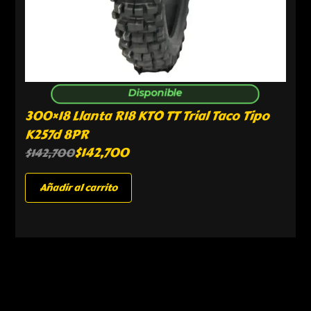
Disponible
300×18 Llanta R18 KTO TT Trial Taco Tipo
K257d 8PR
$
142,700
$
142,700
Añadir al carrito