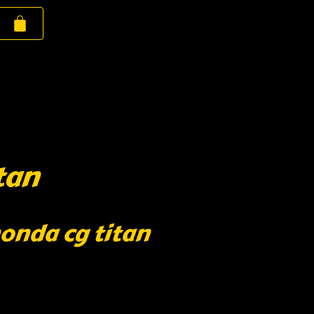
tan
honda cg titan