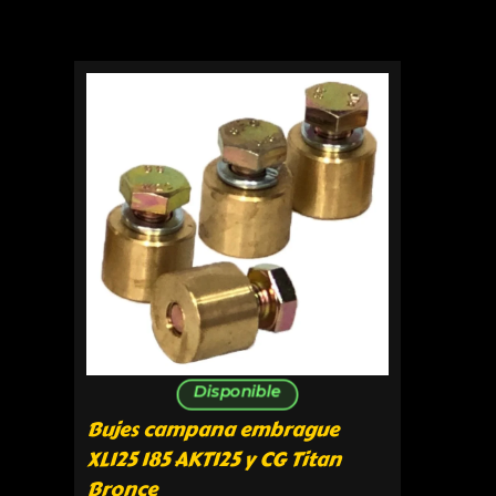
Disponible
Bujes campana embrague
XL125 185 AKT125 y CG Titan
Bronce