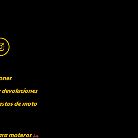
ones
y devoluciones
estos de moto
ara moteros