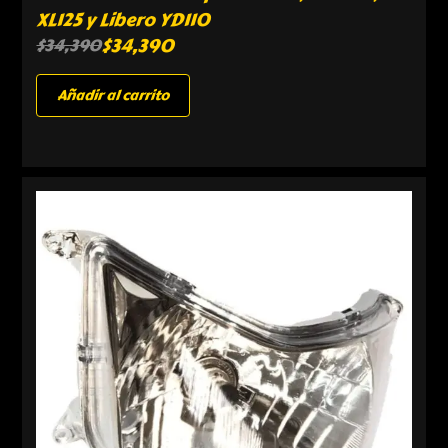
XL125 y Libero YD110
$
34,390
$
34,390
Añadir al carrito