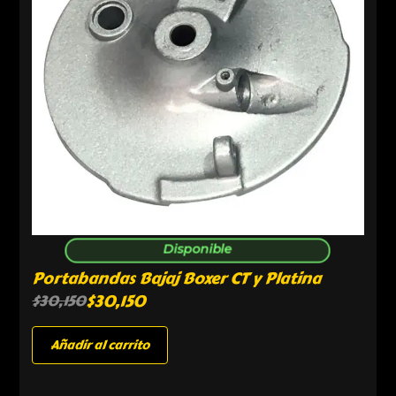
Disponible
Portabandas Bajaj Boxer CT y Platina
$
30,150
$
30,150
Añadir al carrito