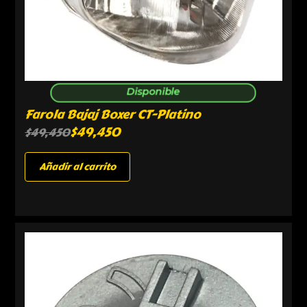
Disponible
Farola Bajaj Boxer CT-Platino
$
49,450
$
49,450
Añadir al carrito