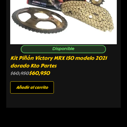
Disponible
Kit Piñón Victory MRX 150 modelo 2021
dorado Kto Partes
$
60,950
$
60,950
Añadir al carrito