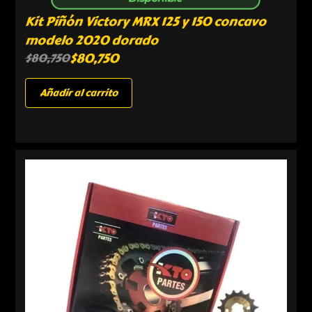
Kit Piñón Victory MRX 125 y 150 concavo
modelo 2020 dorado
$
80,750
$
80,750
Añadir al carrito