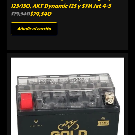
125/150, AKT Dynamic 125 y SYM Jet 4-5
$
79,540
$
79,540
Añadir al carrito