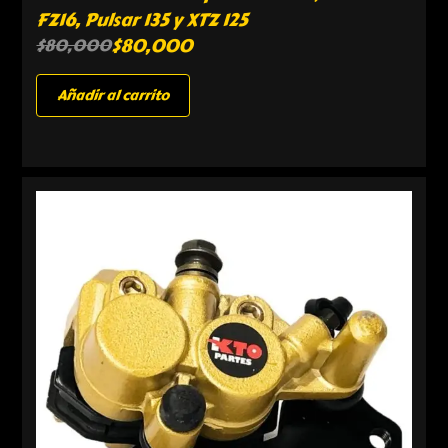
FZ16, Pulsar 135 y XTZ 125
$
80,000
$
80,000
Añadir al carrito