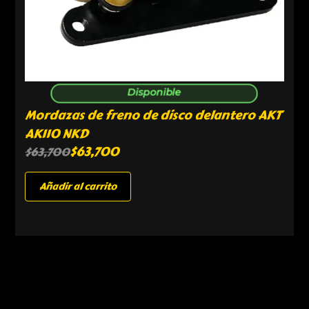
Disponible
Mordazas de freno de disco delantero AKT
AK110 NKD
$
63,700
$
63,700
Añadir al carrito